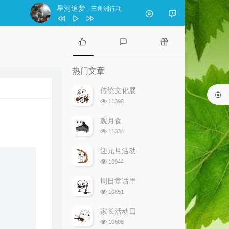
星河追梦
- 三角洲行动
1
勇气
苏有朋
2
梦不完的你
吴奇隆
热
最
随
门
新
机
3
祝你一路顺风
吴奇隆
热门文章
文
评
文
4
十字路口
吴奇隆
章
论
章
传统文化展
浏
11398
5
星河追梦
三角洲行动
览
次
6
回忆里的那个人 cover 李行亮
李响
观月食
数:
浏
11334
览
次
迎元旦活动
数:
浏
10944
览
次
周日童话里
数:
浏
10851
览
次
家长活动日
数:
浏
10608