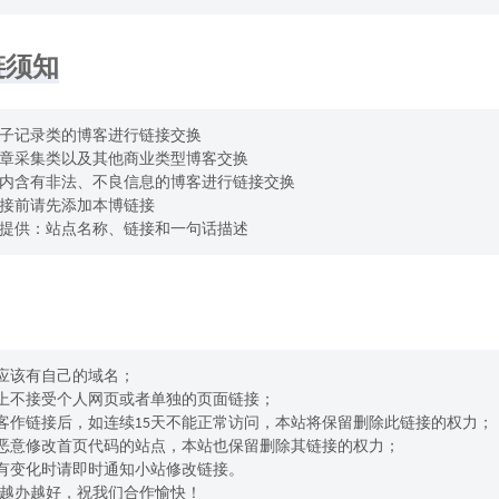
链须知
子记录类的博客进行链接交换
章采集类以及其他商业类型博客交换
内含有非法、不良信息的博客进行链接交换
接前请先添加本博链接
提供：站点名称、链接和一句话描述
站应该有自己的域名；
则上不接受个人网页或者单独的页面链接；
博客作链接后，如连续15天不能正常访问，本站将保留删除此链接的权力；
有恶意修改首页代码的站点，本站也保留删除其链接的权力；
址有变化时请即时通知小站修改链接。
越办越好，祝我们合作愉快！