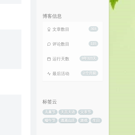
览
次
数:
博客信息
文章数目
303
评论数目
115
运行天数
9年323天
最后活动
2 个月前
标签云
儿童节
天言天语
父亲节
端午节
逍遥山庄
游戏
生日