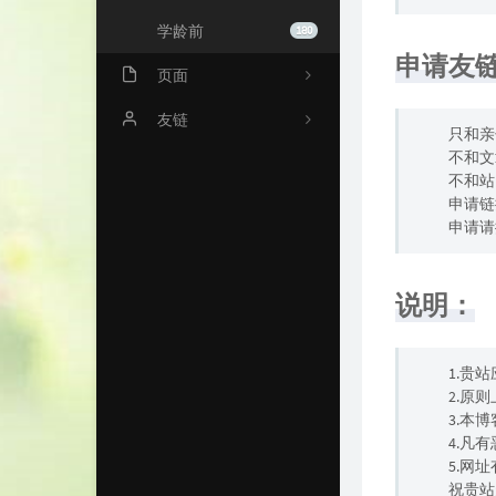
学龄前
180
申请友
页面
关于我
友链
只和亲
不和文
归档
门影塘畔
不和站
申请链
时光机
一起爱
申请请
留言板
奕晨小站
亲子博客
云轩录
说明：
璟雯与橙
1.贵
2.原
3.本
4.凡
5.网
祝贵站