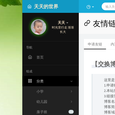
天天的世界
友情
天天
时光里行走 渐渐
长大
申请友链
内
导航
首页
【交换
组成
这里是
分类
1.申
2.本
小学
3.链
博客名
幼儿园
博客简
亲子班
13
博客域