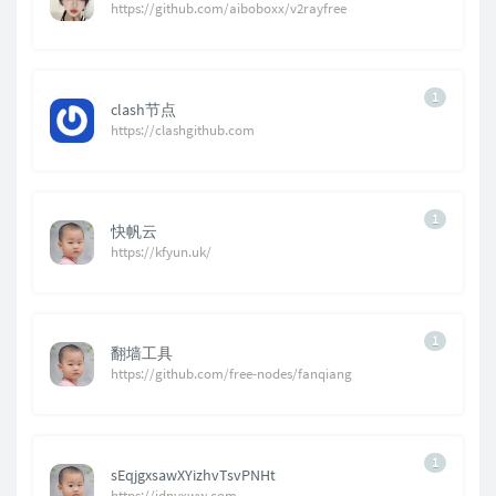
https://github.com/aiboboxx/v2rayfree
1
clash节点
https://clashgithub.com
1
快帆云
https://kfyun.uk/
1
翻墙工具
https://github.com/free-nodes/fanqiang
1
sEqjgxsawXYizhvTsvPNHt
https://jdnyxww.com