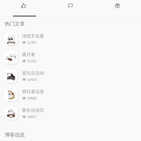
热
最
随
门
新
机
热门文章
文
评
文
章
论
章
传统文化展
浏
11397
览
次
观月食
数:
浏
11332
览
次
迎元旦活动
数:
浏
10943
览
次
周日童话里
数:
浏
10850
览
次
家长活动日
数:
浏
10607
览
次
数:
博客信息