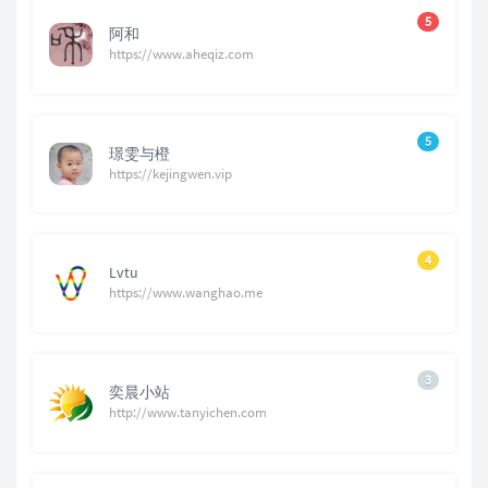
5
阿和
https://www.aheqiz.com
5
璟雯与橙
https://kejingwen.vip
4
Lvtu
https://www.wanghao.me
3
奕晨小站
http://www.tanyichen.com