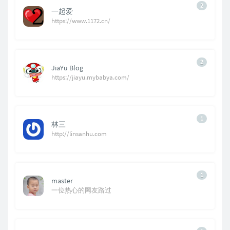
2
一起爱
https://www.1172.cn/
2
JiaYu Blog
https://jiayu.mybabya.com/
1
林三
http://linsanhu.com
1
master
一位热心的网友路过