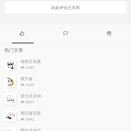
此处评论已关闭
热
最
随
门
新
机
热门文章
文
评
文
章
论
章
传统文化展
浏
11387
览
次
观月食
数:
浏
11325
览
次
迎元旦活动
数:
浏
10937
览
次
周日童话里
数:
浏
10841
览
次
家长活动日