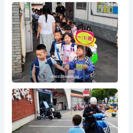
1696315946909.jpg