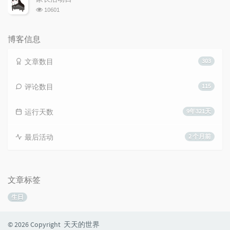
数:
浏
10601
览
次
数:
博客信息
文章数目
303
评论数目
115
运行天数
9年321天
最后活动
2 个月前
文章标签
生日
© 2026 Copyright 天天的世界