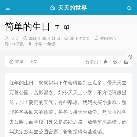
天天的世界
简单的生日
博
发
天天
2023 年 09 月 21 日
3841 次浏览
关闭评论
主：
布
分
986字数
小学
一年级
时
类：
间：
首页
正文
分享到：
往年的生日，爸爸妈妈下午会请假到三点多，带天天去
万善公园，合影留念。如今天天上小学，不方便请假提
前，加上阴雨的天气，有些寒凉。妈妈去买小蛋糕，整
理爸爸买回来的熟菜，爸爸去接天天放学。然后再准备
去公园，而学校门外又是必经之路，放学车流高峰，妈
妈决定放弃去公园合影，爸爸觉得有些遗憾。