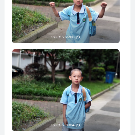
1696315925983.jpg
1696315936864.jpg