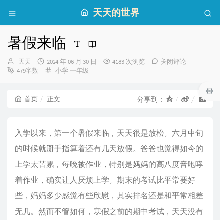
天天的世界
暑假来临
博
发
天天
2024 年 06 月 30 日
4183 次浏览
关闭评论
主：
布
分
479字数
小学
一年级
时
类：
间：
首页
正文
分享到：
入学以来，第一个暑假来临，天天很是放松。六月中旬
的时候就掰手指算着还有几天放假。爸爸也觉得如今的
上学太苦累，每晚被作业，特别是妈妈的高八度音咆哮
着作业，确实让人厌烦上学。期末的考试比平常要好
些，妈妈多少感觉有些欣慰，其实排名还是和平常相差
无几。然而不管如何，寒假之前的期中考试，天天没有