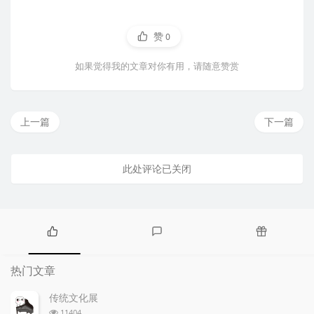
赞
0
如果觉得我的文章对你有用，请随意赞赏
上一篇
下一篇
此处评论已关闭
热
最
随
门
新
机
热门文章
文
评
文
章
论
章
传统文化展
浏
11404