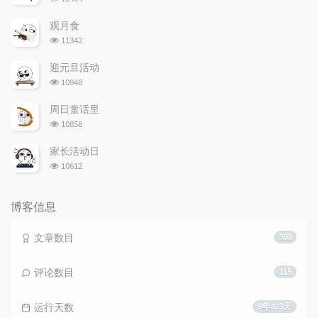
览
次
观月食
数:
浏
11342
览
次
迎元旦活动
数:
浏
10948
览
次
周日童话里
数:
浏
10858
览
次
家长活动日
数:
浏
10612
览
次
数:
博客信息
文章数目
303
评论数目
115
运行天数
9年323天